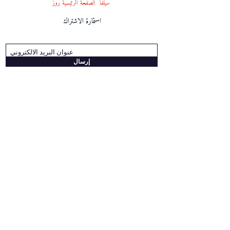
سيلفا
الصفحة الرئيسية
روز
استمارة الاشتراك
إرسال
قانون حماية البيانات الشخصية
www.selvahomerose.com
info@selvahomerose.com
s
elvahomerose@gmail.com
www.selvayapim.com
info@selvayapim.com
(+90)
312 481 .1. 480
(+90) 507 852 89 00