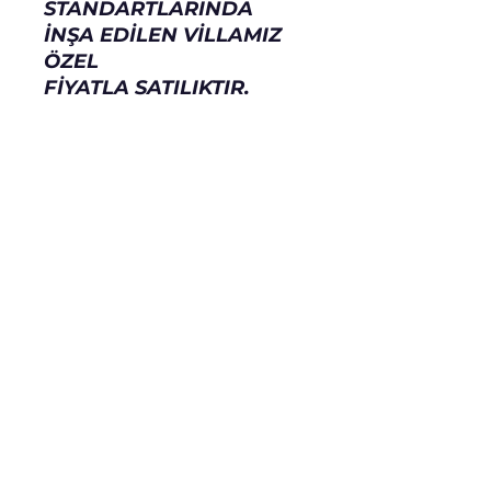
STANDARTLARINDA
İNŞA EDİLEN VİLLAMIZ
ÖZEL
FİYATLA SATILIKTIR.
SELVA HOME ROSE
ZEMİN ETÜDÜ YAPILMIŞ,DEPREM
YÖNETMELİĞİNE UYGUN,YALITIM
YÖNETMELİĞİNE UYGUNDUR.
S
H
R
ELVA
OME
OSE
Abonelik Formu
Gönder
Kişisel Verilerin Korunması Kanunu