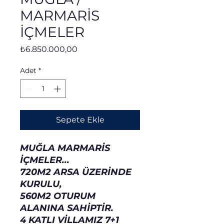
MARMARİS
İÇMELER
Fiyat
₺6.850.000,00
Adet
*
Sepete Ekle
MUĞLA MARMARİS
İÇMELER...
720M2 ARSA ÜZERİNDE
KURULU,
560M2 OTURUM
ALANINA SAHİPTİR.
4 KATLI VİLLAMIZ 7+1