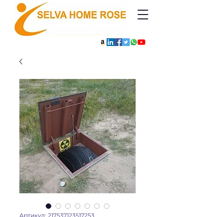
Артикул: 217537123517253